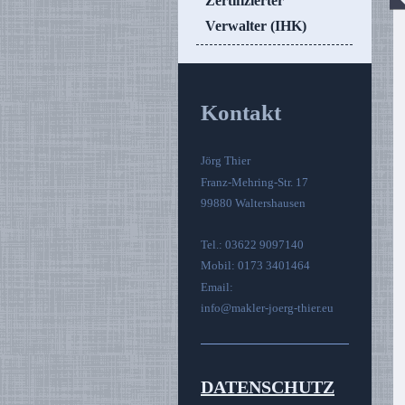
Zertifizierter
Verwalter (IHK)
Kontakt
Jörg Thier
Franz-Mehring-Str. 17
99880 Waltershausen
Tel.: 03622 9097140
Mobil: 0173 3401464
Email:
info@makler-joerg-thier.eu
DATENSCHUTZ