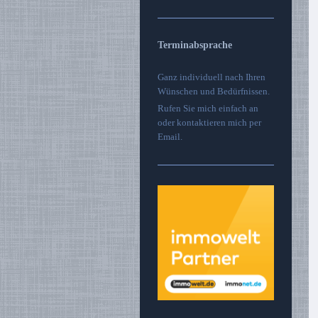
Terminabsprache
Ganz individuell nach Ihren
Wünschen und Bedürfnissen.
Rufen Sie mich einfach an
oder kontaktieren mich per
Email.