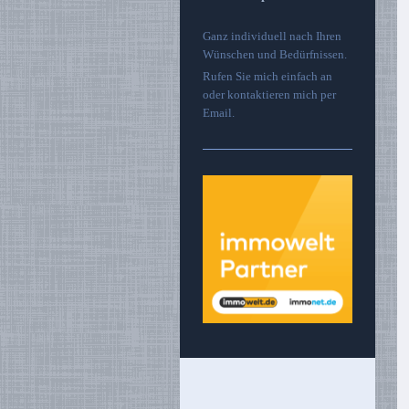
Ganz individuell nach Ihren
Wünschen und Bedürfnissen.
Rufen Sie mich einfach an
oder kontaktieren mich per
Email.